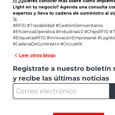
📩
¿Quieres conocer más sobre cómo impleme
Light en tu negocio? Agenda una consulta co
expertos y lleva tu cadena de suministro al si
🚀
#RFID #Trazabilidad #GestiónDeInventarios
#EficienciaOperativa #Industria4.0 #ChipsRFID 
#EtiquetasRFID #InnovaciónEmpresarial #Logísti
#CadenaDeSuministro #OrcusMX
Leer otros blogs
Registrate a nuestro boletín
y recibe las últimas noticias