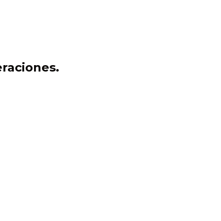
raciones.
tion
námico y