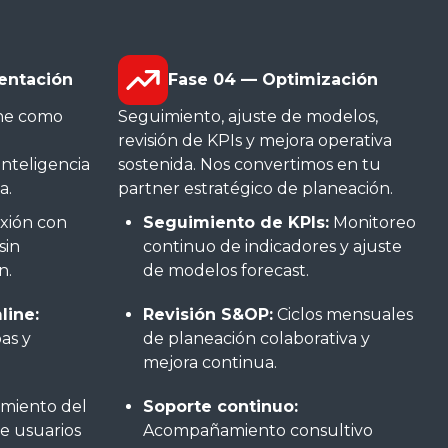
entación
Fase 04 — Optimización
ne como
Seguimiento, ajuste de modelos,
revisión de KPIs y mejora operativa
inteligencia
sostenida. Nos convertimos en tu
a.
partner estratégico de planeación.
xión con
Seguimiento de KPIs:
Monitoreo
sin
continuo de indicadores y ajuste
n.
de modelos forecast.
line:
Revisión S&OP:
Ciclos mensuales
as y
de planeación colaborativa y
mejora continua.
miento del
Soporte continuo:
de usuarios
Acompañamiento consultivo