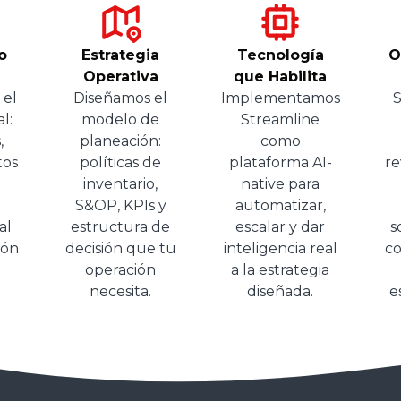
o
Estrategia
Tecnología
O
Operativa
que Habilita
 el
Diseñamos el
Implementamos
S
l:
modelo de
Streamline
,
planeación:
como
tos
políticas de
plataforma AI-
re
inventario,
native para
S&OP, KPIs y
automatizar,
al
estructura de
escalar y dar
s
ión
decisión que tu
inteligencia real
co
operación
a la estrategia
necesita.
diseñada.
e