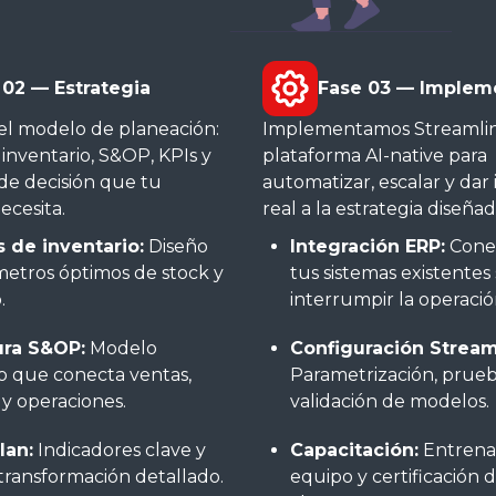
 02 — Estrategia
Fase 03 — Implem
el modelo de planeación:
Implementamos Streamli
 inventario, S&OP, KPIs y
plataforma AI-native para
de decisión que tu
automatizar, escalar y dar 
ecesita.
real a la estrategia diseñad
s de inventario:
Diseño
Integración ERP:
Cone
etros óptimos de stock y
tus sistemas existentes 
.
interrumpir la operació
ura S&OP:
Modelo
Configuración Stream
o que conecta ventas,
Parametrización, prueb
 y operaciones.
validación de modelos.
lan:
Indicadores clave y
Capacitación:
Entrena
transformación detallado.
equipo y certificación 