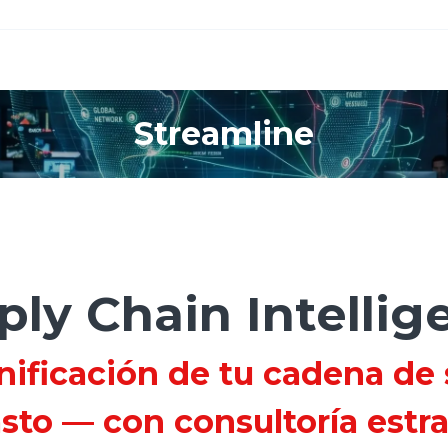
Streamline
ply Chain Intellig
ificación de tu cadena de
asto — con consultoría estra