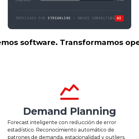
COMPRAS
IMPULSADO POR
STREAMLINE
•
ORCUS CONSULTING
AI
mos software. Transformamos ope
Inventory Optimiza
Niveles óptimos de stock, safety stock di
reducción de exceso. Capital liberado sin
comprometer disponibilidad.