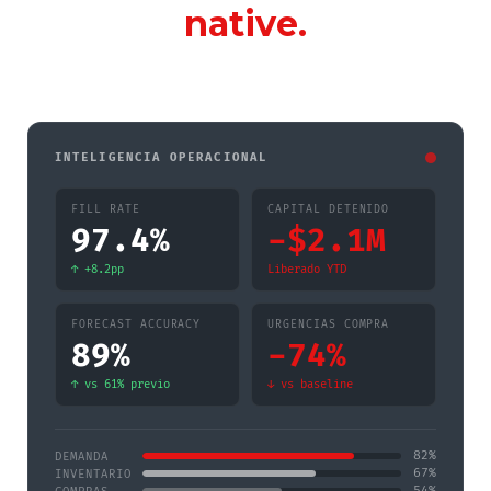
native.
INTELIGENCIA OPERACIONAL
FILL RATE
CAPITAL DETENIDO
97.4%
-$2.1M
↑ +8.2pp
Liberado YTD
FORECAST ACCURACY
URGENCIAS COMPRA
89%
-74%
↑ vs 61% previo
↓ vs baseline
82
%
DEMANDA
67
%
INVENTARIO
54
%