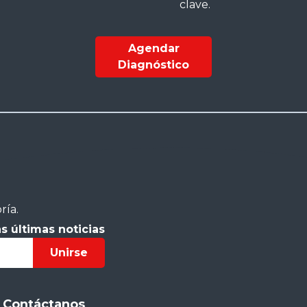
clave.
Agendar
Diagnóstico
ría.
s últimas noticias
Unirse
Contáctanos